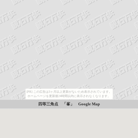
[PR] この広告は3ヶ月以上更新がないため表示されています。
ホームページを更新後24時間以内に表示されなくなります。
四等三角点 「峯」
Google Map