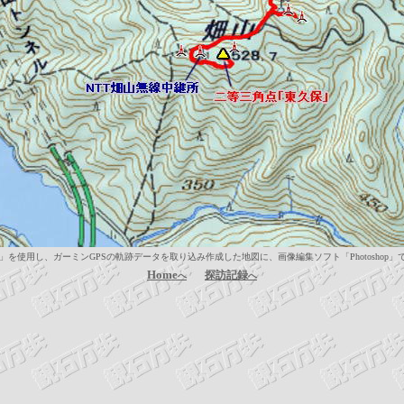
使用し、ガーミンGPSの軌跡データを取り込み作成した地図に、画像編集ソフト「Photoshop
Home
探訪記録
へ
へ