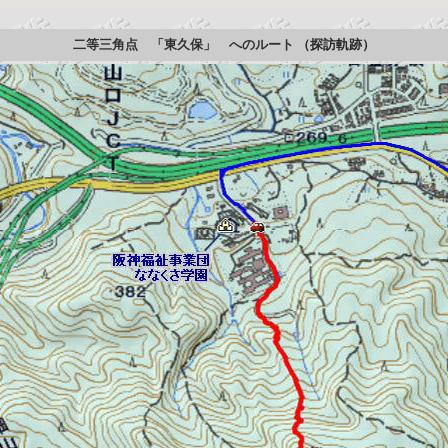
二等三角点 「東久保」 へのルート
（探訪軌跡）