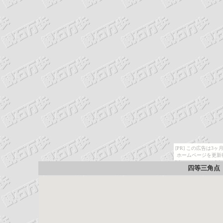
[PR] この広告は
ホームページを更新
四等三角点